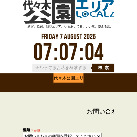
新宿、原宿、渋谷エリア。いまあいてる、いい店、使える店。
Friday
7
August
2026
07
:
07
:
04
検索
代々木公園エリ
新宿エリア
ア
渋谷エリア
お問い合わせ
種類
※必須