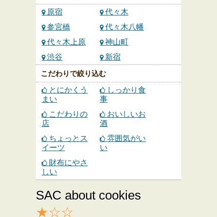
原宿
代々木
参宮橋
代々木八幡
代々木上原
神山町
渋谷
新宿
こだわりで絞り込む
とにかくう
しっかり食
まい
事
こだわりの
おいしいお
店
酒
ちょっとス
雰囲気がい
イーツ
い
財布にやさ
しい
SAC about cookies
★☆☆