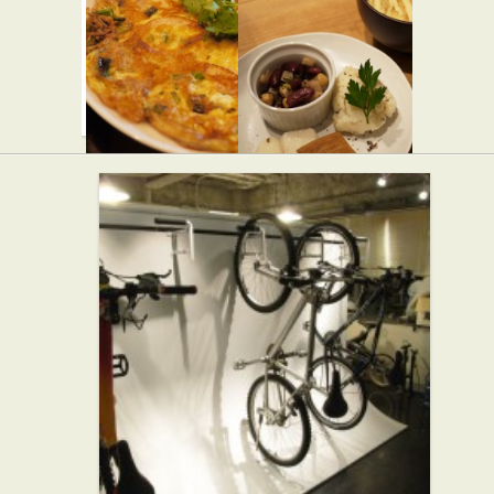
パン屋
スイーツ
タイダイ
三sun
★☆☆
ニング ソ
バー・居酒屋
イ7 代々木
八幡店
★☆☆
アジア・エスニッ
ク