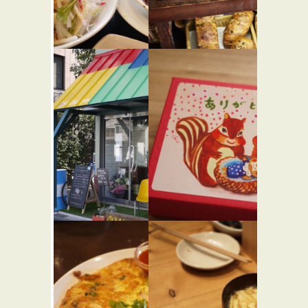
山手茶屋
ルヴァン
★☆☆
富ヶ谷店
カフェ・喫茶店
★☆☆
パン屋
ミ チョリ
西光亭 本
パン
店
★☆☆
★☆☆