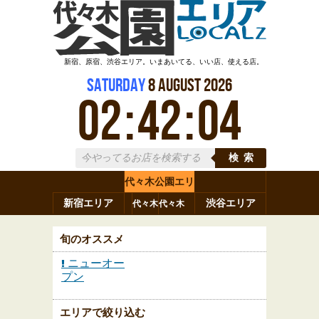
新宿、原宿、渋谷エリア。いまあいてる、いい店、使える店。
Saturday
8
August
2026
02
:
42
:
04
検索
代々木公園エリ
新宿エリア
ア
渋谷エリア
代々木
代々木
原宿
代々木
参宮橋
八幡
上原
神山町
渋谷
新宿
旬のオススメ
ニューオー
プン
エリアで絞り込む