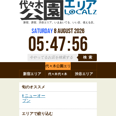
新宿、原宿、渋谷エリア。いまあいてる、いい店、使える店。
Saturday
8
August
2026
05
:
47
:
57
検索
代々木公園エリ
新宿エリア
ア
渋谷エリア
代々木
代々木
原宿
代々木
参宮橋
八幡
上原
神山町
渋谷
新宿
旬のオススメ
ニューオー
プン
エリアで絞り込む