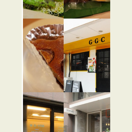
アームズ
クッキー
テイクア
工房 リト
ウト＆デ
ルディッ
リバリー
パー
★★☆
カフェ・喫茶店
バーガーショップ
アフター
dining &
アワーズ
bar G.G.C
★☆☆
バー・居酒屋