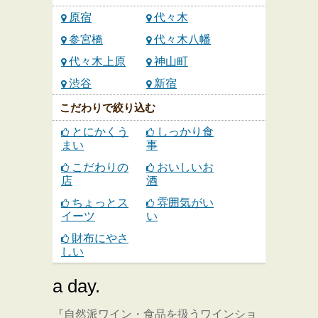
原宿
代々木
参宮橋
代々木八幡
代々木上原
神山町
渋谷
新宿
こだわりで絞り込む
とにかくう
しっかり食
まい
事
こだわりの
おいしいお
店
酒
ちょっとス
雰囲気がい
イーツ
い
財布にやさ
しい
a day.
『自然派ワイン・食品を扱うワインショ