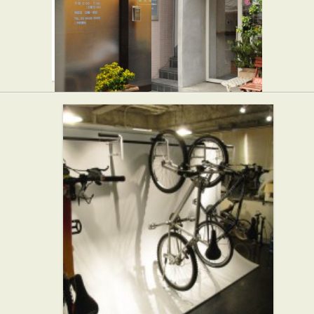
スイーツ
代々木公園
NEWPORT
★☆☆
ヘルスケ
カフェ・喫茶店
ア 鍼灸院
バー・居酒屋