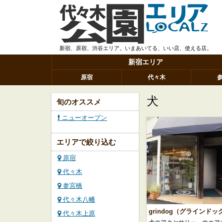
新宿、原宿、渋谷エリア。いまあいてる、いい店、使える店。
新宿エリア
原宿
代々木
犬
旬のオススメ
ニューオープン
エリアで絞り込む
原宿
代々木
参宮橋
代々木八幡
grindog（グラインドッ
代々木上原