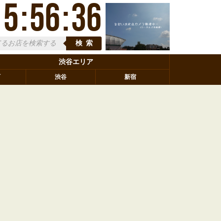
15
:
56
:
37
検索
渋谷エリア
町
渋谷
新宿