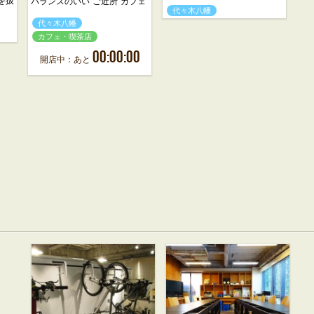
を扱
バランスのいい“ご近所”カフェ
代々木八幡
代々木八幡
カフェ・喫茶店
00:00:00
開店中：あと