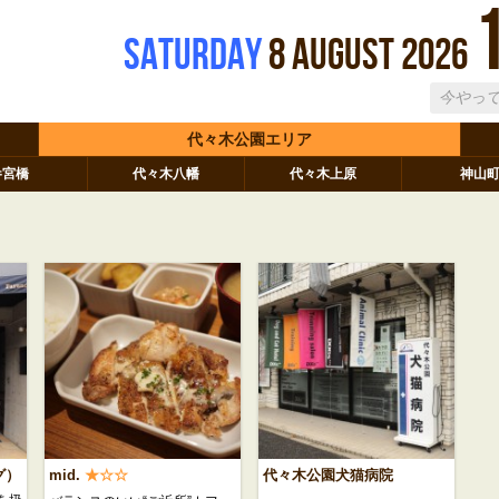
Saturday
8
August
2026
代々木公園エリア
参宮橋
代々木八幡
代々木上原
神山
グ）
mid.
★☆☆
代々木公園犬猫病院