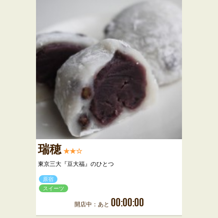
瑞穂
★★☆
東京三大『豆大福』のひとつ
原宿
スイーツ
00:00:00
開店中：あと