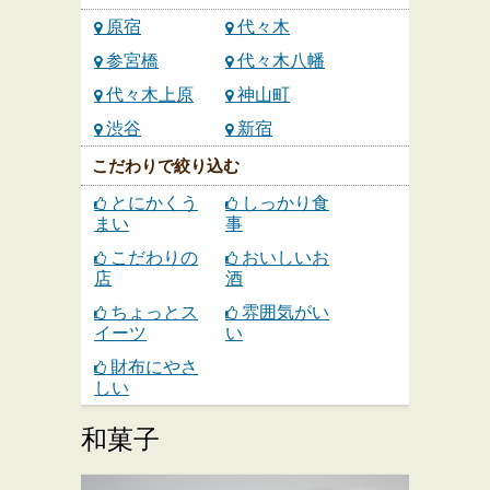
原宿
代々木
参宮橋
代々木八幡
代々木上原
神山町
渋谷
新宿
こだわりで絞り込む
とにかくう
しっかり食
まい
事
こだわりの
おいしいお
店
酒
ちょっとス
雰囲気がい
イーツ
い
財布にやさ
しい
和菓子