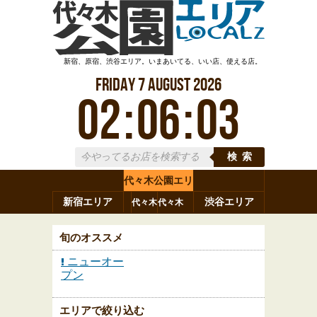
新宿、原宿、渋谷エリア。いまあいてる、いい店、使える店。
Friday
7
August
2026
02
:
06
:
04
検索
代々木公園エリ
新宿エリア
ア
渋谷エリア
代々木
代々木
原宿
代々木
参宮橋
八幡
上原
神山町
渋谷
新宿
旬のオススメ
ニューオー
プン
エリアで絞り込む