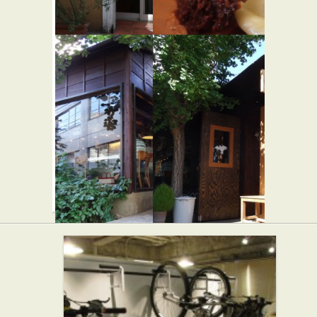
デリカテ
ガテモタ
ッセン メ
ブン
★★☆
ゾン サン
アジア・エスニッ
ク
カントサ
ンク
★★☆
弁当・惣菜
入 iri
GANORI
★★☆
★☆☆
イタリアン
パン屋