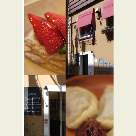
ブーラン
メゾン サ
ジェリー
ンカント
プーヴー
サンク
★★☆
★★☆
フレンチ
パン屋