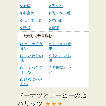
原宿
代々木
参宮橋
代々木八幡
代々木上原
神山町
渋谷
新宿
こだわりで絞り込む
とにかくう
しっかり食
まい
事
こだわりの
おいしいお
店
酒
ちょっとス
雰囲気がい
イーツ
い
財布にやさ
しい
ドーナツとコーヒーの店
ハリッツ
★★★