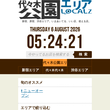
新宿、原宿、渋谷エリア。いまあいてる、いい店、使える店。
Thursday
6
August
2026
05
:
24
:
22
検索
代々木公園エリ
新宿エリア
ア
渋谷エリア
代々木
代々木
原宿
代々木
参宮橋
八幡
上原
神山町
渋谷
新宿
旬のオススメ
ニューオー
プン
エリアで絞り込む