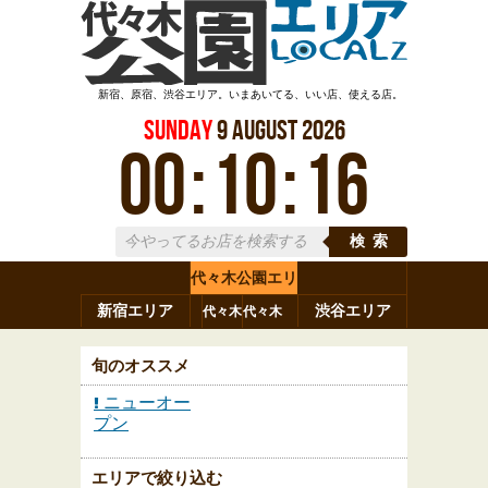
新宿、原宿、渋谷エリア。いまあいてる、いい店、使える店。
Sunday
9
August
2026
00
:
10
:
17
検索
代々木公園エリ
新宿エリア
ア
渋谷エリア
代々木
代々木
原宿
代々木
参宮橋
八幡
上原
神山町
渋谷
新宿
旬のオススメ
ニューオー
プン
エリアで絞り込む