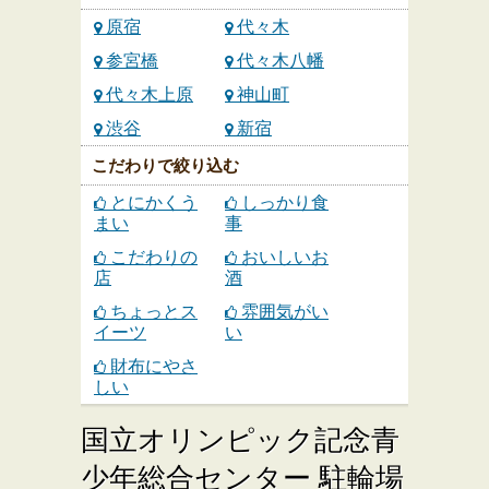
原宿
代々木
参宮橋
代々木八幡
代々木上原
神山町
渋谷
新宿
こだわりで絞り込む
とにかくう
しっかり食
まい
事
こだわりの
おいしいお
店
酒
ちょっとス
雰囲気がい
イーツ
い
財布にやさ
しい
国立オリンピック記念青
少年総合センター 駐輪場