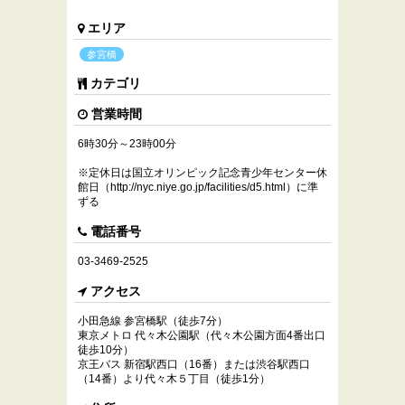
エリア
参宮橋
カテゴリ
営業時間
6時30分～23時00分
※定休日は国立オリンピック記念青少年センター休
館日（http://nyc.niye.go.jp/facilities/d5.html）に準
ずる
電話番号
03-3469-2525
アクセス
小田急線 参宮橋駅（徒歩7分）
東京メトロ 代々木公園駅（代々木公園方面4番出口
徒歩10分）
京王バス 新宿駅西口（16番）または渋谷駅西口
（14番）より代々木５丁目（徒歩1分）