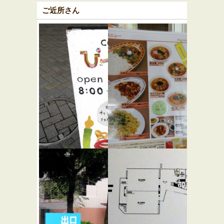
ご近所さん
カフェ＆
レストラ
ベーカリ
ンとき
ー ぴっこ
和食
洋食