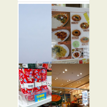
レストラ
レストラ
ンさくら
ンとき
★☆☆
和食
洋食
和食
洋食