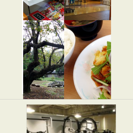
コミュニ
カフェフ
ティ・ス
レンズ
トア オリ
カフェ・喫茶店
パン屋
ンピック
センター
店
茶室 桜花
カフェテ
亭
リアふじ
和食
洋食