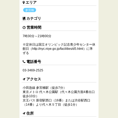
エリア
参宮橋
カテゴリ
営業時間
7時30分～21時00分
※定休日は国立オリンピック記念青少年センター休
館日（http://nyc.niye.go.jp/facilities/d5.html）に準
ずる
電話番号
03-3469-2525
アクセス
小田急線 参宮橋駅（徒歩7分）
東京メトロ 代々木公園駅（代々木公園方面4番出口
徒歩10分）
京王バス 新宿駅西口（16番）または渋谷駅西口
（14番）より代々木５丁目（徒歩1分）
住所