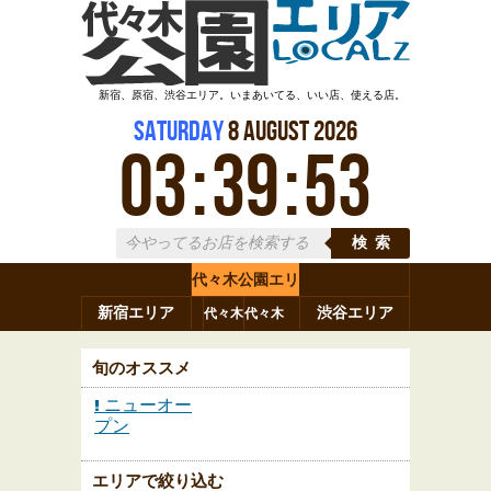
新宿、原宿、渋谷エリア。いまあいてる、いい店、使える店。
Saturday
8
August
2026
03
:
39
:
53
検索
代々木公園エリ
新宿エリア
ア
渋谷エリア
代々木
代々木
原宿
代々木
参宮橋
八幡
上原
神山町
渋谷
新宿
旬のオススメ
ニューオー
プン
エリアで絞り込む