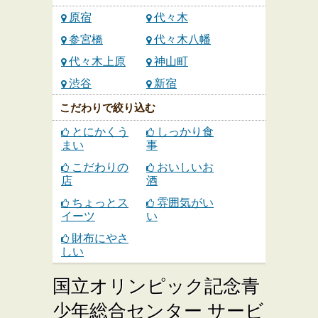
原宿
代々木
参宮橋
代々木八幡
代々木上原
神山町
渋谷
新宿
こだわりで絞り込む
とにかくう
しっかり食
まい
事
こだわりの
おいしいお
店
酒
ちょっとス
雰囲気がい
イーツ
い
財布にやさ
しい
国立オリンピック記念青
少年総合センター サービ