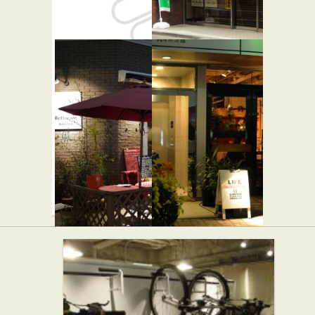
成城石井
渋谷富ケ谷
富ヶ谷店
一郵便局
Betterave
ライフ
★☆☆
Bistro Jiro
イタリアン
カフェ・喫茶店
★★☆