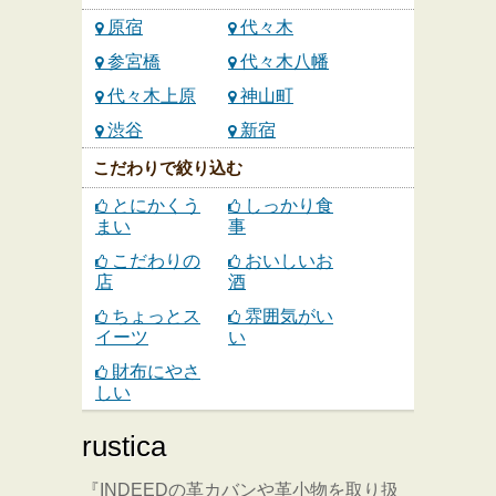
原宿
代々木
参宮橋
代々木八幡
代々木上原
神山町
渋谷
新宿
こだわりで絞り込む
とにかくう
しっかり食
まい
事
こだわりの
おいしいお
店
酒
ちょっとス
雰囲気がい
イーツ
い
財布にやさ
しい
rustica
『INDEEDの革カバンや革小物を取り扱