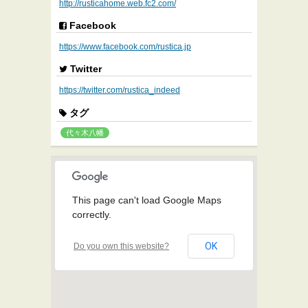
http://rusticahome.web.fc2.com/
Facebook
https://www.facebook.com/rustica.jp
Twitter
https://twitter.com/rustica_indeed
タグ
代々木八幡
This page can't load Google Maps
correctly.
OK
Do you own this website?