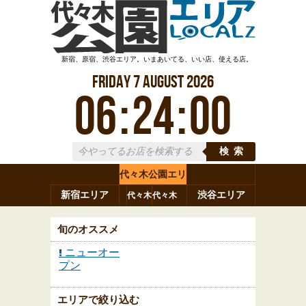
新宿、原宿、渋谷エリア。いまあいてる、いい店、使える店。
Friday
7
August
2026
06
:
24
:
00
検索
代々木公園エリ
新宿エリア
ア
渋谷エリア
代々木
代々木
原宿
代々木
参宮橋
八幡
上原
神山町
渋谷
新宿
旬のオススメ
ニューオー
プン
エリアで絞り込む