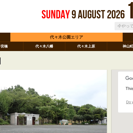
Sunday
9
August
2026
代々木公園エリア
参宮橋
代々木八幡
代々木上原
神山
園
Thi
Do y