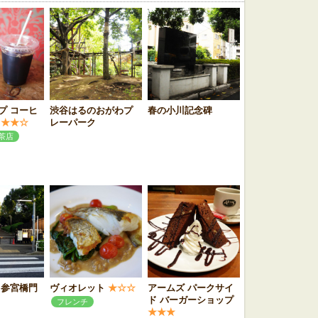
プ コーヒ
渋谷はるのおがわプ
春の小川記念碑
★★☆
レーパーク
茶店
 参宮橋門
ヴィオレット
★☆☆
アームズ パークサイ
ド バーガーショップ
フレンチ
★★★