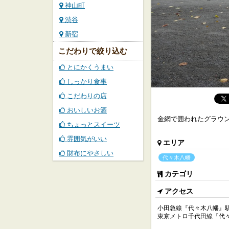
神山町
渋谷
新宿
こだわりで絞り込む
とにかくうまい
しっかり食事
こだわりの店
おいしいお酒
金網で囲われたグラウ
ちょっとスイーツ
雰囲気がいい
エリア
財布にやさしい
代々木八幡
カテゴリ
アクセス
小田急線『代々木八幡』駅
東京メトロ千代田線『代々