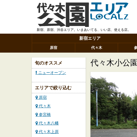
新宿、原宿、渋谷エリア。いまあいてる、いい店、使える店。
新宿エリア
原宿
代々木
代々木小公
旬のオススメ
ニューオープン
エリアで絞り込む
原宿
代々木
参宮橋
代々木八幡
代々木上原