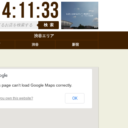
14
:
11
:
34
検索
渋谷エリア
町
渋谷
新宿
s page can't load Google Maps correctly.
OK
ou own this website?