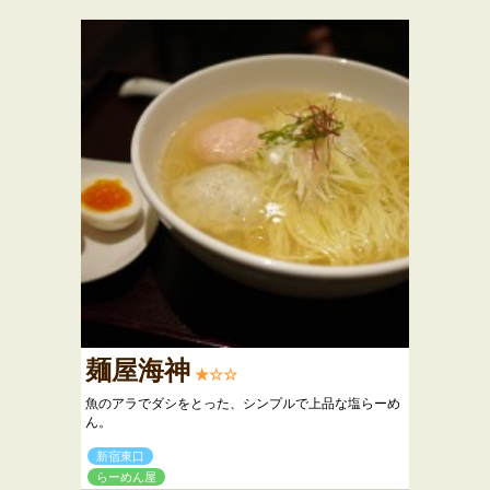
麺屋海神
★☆☆
魚のアラでダシをとった、シンプルで上品な塩らーめ
ん。
新宿東口
らーめん屋