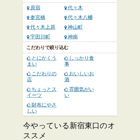
原宿
代々木
参宮橋
代々木八幡
代々木上原
神山町
宇田川町
神南
こだわりで絞り込む
とにかくう
しっかり食
まい
事
こだわりの
おいしいお
店
酒
ちょっとス
雰囲気がい
イーツ
い
財布にやさ
しい
今やっている新宿東口のオ
ススメ