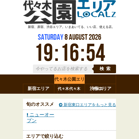
新宿、原宿、渋谷エリア。いまあいてる、いい店、使える店。
Saturday
8
August
2026
19
:
16
:
55
検索
代々木公園エリ
新宿エリア
ア
渋谷エリア
代々木
代々木
宇田川
原宿
代々木
参宮橋
八幡
上原
神山町
町
神南
旬のオススメ
新宿東口エリアをもっと見る
ニューオー
プン
エリアで絞り込む