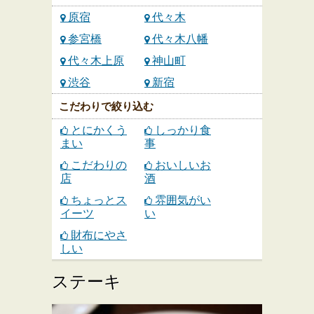
原宿
代々木
参宮橋
代々木八幡
代々木上原
神山町
渋谷
新宿
こだわりで絞り込む
とにかくう
しっかり食
まい
事
こだわりの
おいしいお
店
酒
ちょっとス
雰囲気がい
イーツ
い
財布にやさ
しい
ステーキ