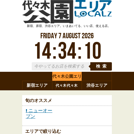
新宿、原宿、渋谷エリア。いまあいてる、いい店、使える店。
Friday
7
August
2026
14
:
34
:
10
検索
代々木公園エリ
新宿エリア
ア
渋谷エリア
代々木
代々木
原宿
代々木
参宮橋
八幡
上原
神山町
渋谷
新宿
旬のオススメ
ニューオー
プン
エリアで絞り込む