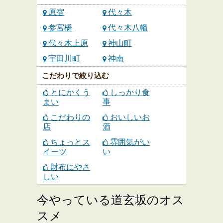
原宿
代々木
参宮橋
代々木八幡
代々木上原
神山町
宇田川町
神南
こだわりで絞り込む
とにかくう
しっかり食
まい
事
こだわりの
おいしいお
店
酒
ちょっとス
雰囲気がい
イーツ
い
財布にやさ
しい
今やっている道玄坂のオス
スメ