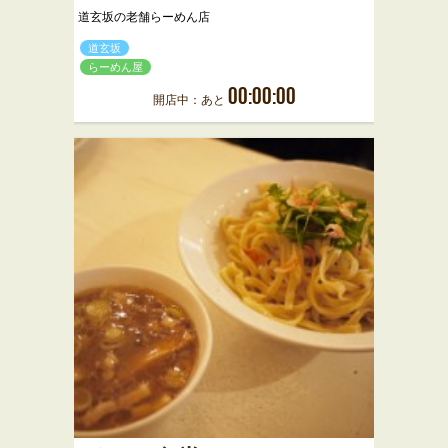
道玄坂の老舗らーめん店
道玄坂
らーめん屋
00:00:00
開店中：あと