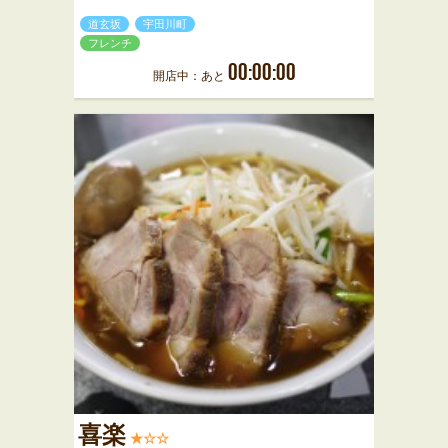
道玄坂
宇田川町
フレンチ
00:00:00
開店中：あと
喜楽
★☆☆