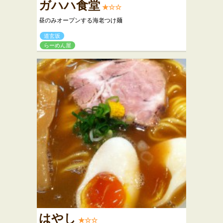
ガハハ食堂
★☆☆
昼のみオープンする海老つけ麺
道玄坂
らーめん屋
はやし
★☆☆