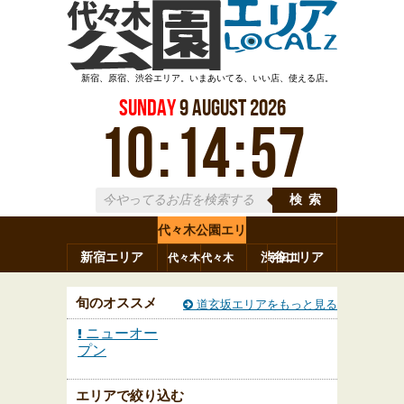
新宿、原宿、渋谷エリア。いまあいてる、いい店、使える店。
Sunday
9
August
2026
10
:
14
:
57
検索
代々木公園エリ
新宿エリア
ア
渋谷エリア
代々木
代々木
宇田川
原宿
代々木
参宮橋
八幡
上原
神山町
町
神南
旬のオススメ
道玄坂エリアをもっと見る
ニューオー
プン
エリアで絞り込む