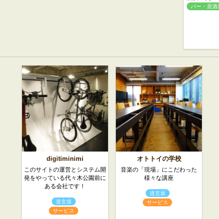
バー・居酒
digitiminimi
オトトイの学校
このサイトの運営とシステム開
音楽の「現場」にこだわった
発をやっている代々木公園前に
様々な講座
ある会社です！
道玄坂
道玄坂
サービス
サービス