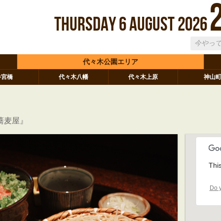
Thursday
6
August
2026
代々木公園エリア
参宮橋
代々木八幡
代々木上原
神山
蕎麦屋』
Thi
Do y