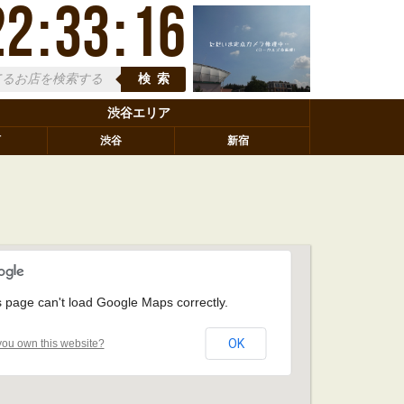
22
:
33
:
16
検索
渋谷エリア
町
渋谷
新宿
s page can't load Google Maps correctly.
OK
ou own this website?