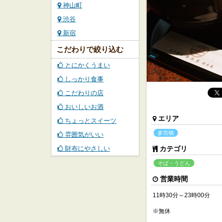
神山町
渋谷
新宿
こだわりで絞り込む
とにかくうまい
しっかり食事
こだわりの店
おいしいお酒
エリア
ちょっとスイーツ
参宮橋
雰囲気がいい
財布にやさしい
カテゴリ
そば・うどん
営業時間
11時30分～23時00分
※無休