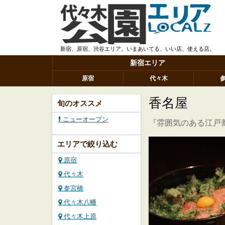
新宿、原宿、渋谷エリア。いまあいてる、いい店、使える店。
新宿エリア
原宿
代々木
香名屋
旬のオススメ
ニューオープン
『雰囲気のある江戸
エリアで絞り込む
原宿
代々木
参宮橋
代々木八幡
代々木上原