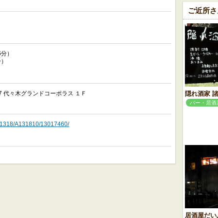
ご近所さ
5分）
分）
隠れ酒家 
-7 代々木グランドコーポラス １Ｆ
バー・居酒
o/A1318/A131810/13017460/
居酒屋だい