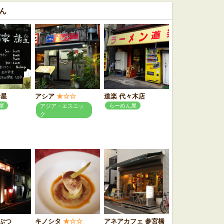
ん
諸星
アシア
★☆☆
道楽 代々木店
屋
らーめん屋
アジア・エスニッ
ク
ぶつ
キノシタ
★☆☆
アネアカフェ 参宮橋