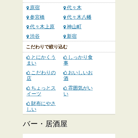
原宿
代々木
参宮橋
代々木八幡
代々木上原
神山町
渋谷
新宿
こだわりで絞り込む
とにかくう
しっかり食
まい
事
こだわりの
おいしいお
店
酒
ちょっとス
雰囲気がい
イーツ
い
財布にやさ
しい
バー・居酒屋