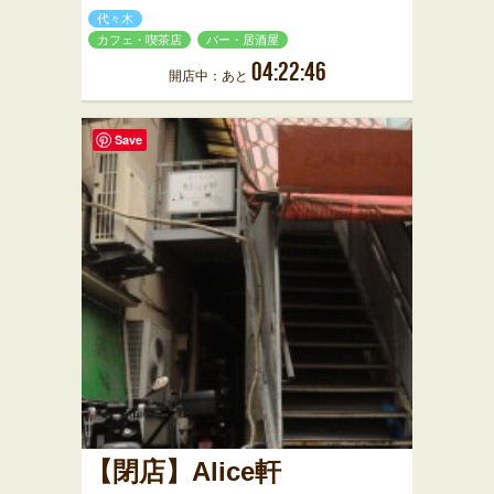
代々木
カフェ・喫茶店
バー・居酒屋
04:22:46
開店中：あと
Save
【閉店】Alice軒