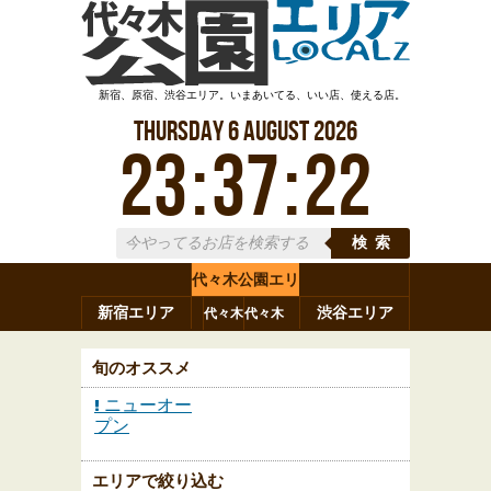
新宿、原宿、渋谷エリア。いまあいてる、いい店、使える店。
Thursday
6
August
2026
23
:
37
:
24
検索
代々木公園エリ
新宿エリア
ア
渋谷エリア
代々木
代々木
原宿
代々木
参宮橋
八幡
上原
神山町
渋谷
新宿
旬のオススメ
ニューオー
プン
エリアで絞り込む