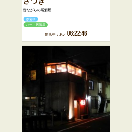
さつき
昔ながらの居酒屋
参宮橋
バー・居酒屋
06:22:46
開店中：あと