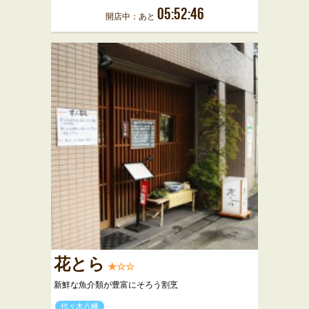
05:52:46
開店中：あと
花とら
★☆☆
新鮮な魚介類が豊富にそろう割烹
代々木八幡