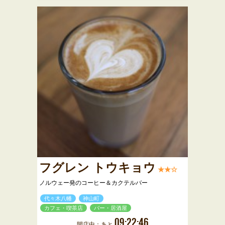
フグレン トウキョウ
★★☆
ノルウェー発のコーヒー＆カクテルバー
代々木八幡
神山町
カフェ・喫茶店
バー・居酒屋
09:22:46
開店中：あと