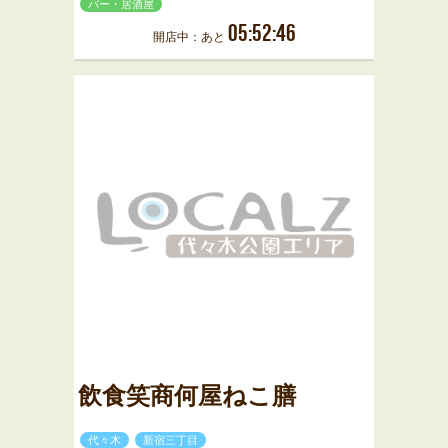
バー・居酒屋
05:52:46
開店中：あと
飲食笑商何屋ねこ膳
代々木
新宿三丁目