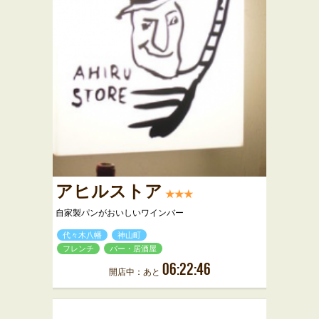
アヒルストア
★★★
自家製パンがおいしいワインバー
代々木八幡
神山町
フレンチ
バー・居酒屋
06:22:46
開店中：あと