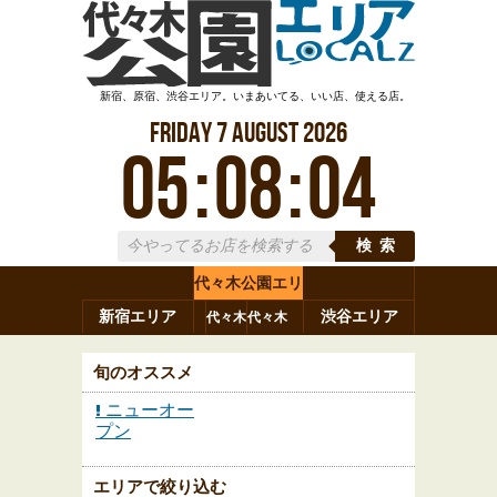
新宿、原宿、渋谷エリア。いまあいてる、いい店、使える店。
Friday
7
August
2026
05
:
08
:
04
検索
代々木公園エリ
新宿エリア
ア
渋谷エリア
代々木
代々木
原宿
代々木
参宮橋
八幡
上原
神山町
渋谷
新宿
旬のオススメ
ニューオー
プン
エリアで絞り込む