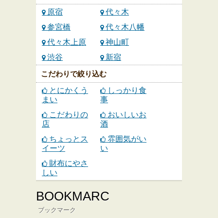
原宿
代々木
参宮橋
代々木八幡
代々木上原
神山町
渋谷
新宿
こだわりで絞り込む
とにかくう
しっかり食
まい
事
こだわりの
おいしいお
店
酒
ちょっとス
雰囲気がい
イーツ
い
財布にやさ
しい
BOOKMARC
ブックマーク