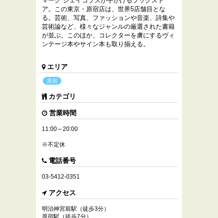
マーク ジェイコブスが手がけるブックスト
ア。この東京・原宿店は、世界5店舗目とな
る。芸術、写真、ファッションや音楽、詩集や
芸術論など、様々なジャンルの厳選された書籍
が並ぶ。このほか、コレクターを虜にするヴィ
ンテージ本やサイン本も取り揃える。
エリア
原宿
カテゴリ
営業時間
11:00～20:00
※不定休
電話番号
03-5412-0351
アクセス
明治神宮前駅（徒歩3分）
原宿駅（徒歩7分）