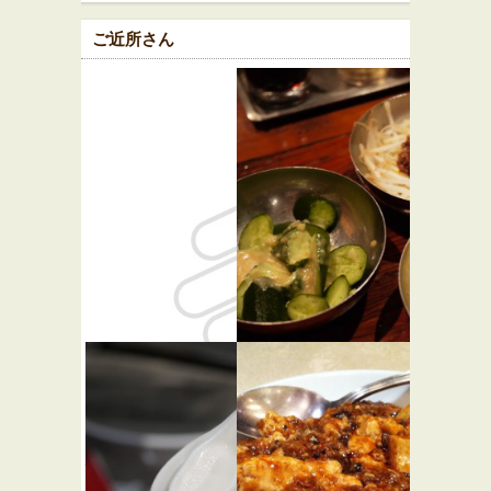
ご近所さん
ビルズ 東
原宿餃子楼
★☆☆
急プラザ
中華
表参道原宿