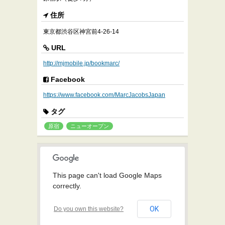
住所
東京都渋谷区神宮前4-26-14
URL
http://mjmobile.jp/bookmarc/
Facebook
https://www.facebook.com/MarcJacobsJapan
タグ
原宿
ニューオープン
This page can't load Google Maps
correctly.
OK
Do you own this website?