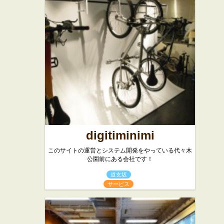
ズ レスト
スイーツ
ラン
西洋料理
digitiminimi
このサイトの運営とシステム開発をやっている代々木
公園前にある会社です！
道玄坂
サービス