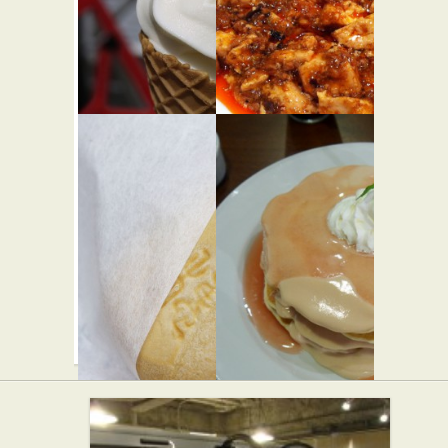
★★☆
西洋料理
スイーツ
マキバ
龍の子
★☆☆
スイーツ
中華
瑞穂
シナモン
★★☆