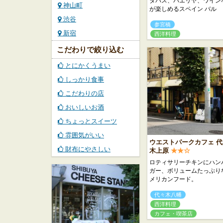
タパス、パエリヤ、ワイン
神山町
が楽しめるスペイン バル
渋谷
参宮橋
新宿
西洋料理
こだわりで絞り込む
とにかくうまい
しっかり食事
こだわりの店
おいしいお酒
ちょっとスイーツ
雰囲気がいい
ウエストパークカフェ 代
財布にやさしい
木上原
★★☆
ロティサリーチキンにハン
ガー、ボリュームたっぷり
メリカンフード。
代々木八幡
西洋料理
カフェ・喫茶店