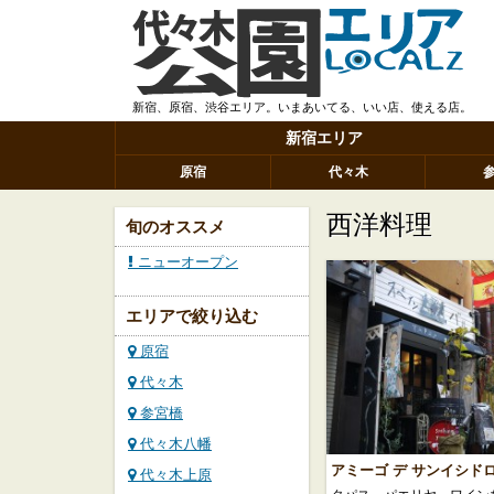
新宿、原宿、渋谷エリア。いまあいてる、いい店、使える店。
新宿エリア
原宿
代々木
西洋料理
旬のオススメ
ニューオープン
エリアで絞り込む
原宿
代々木
参宮橋
代々木八幡
アミーゴ デ サンイシド
代々木上原