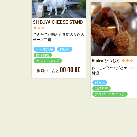
SHIBUYA CHEESE STAND
★☆☆
できたてが味わえる街のなかの
チーズ工房
代々木八幡
神山町
西洋料理
Bistro ひつじや
★★☆
カフェ・喫茶店
00:00:00
おいしい“ひつじ”とケイジ
開店中：あと
料理
代々木
西洋料理
アジア・エスニック