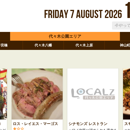
Friday
7
August
2026
代々木公園エリア
参宮橋
代々木八幡
代々木上原
神山
ロ
ロス・レイエス・マーゴス
シナモンズ レストラン
ス
★☆☆