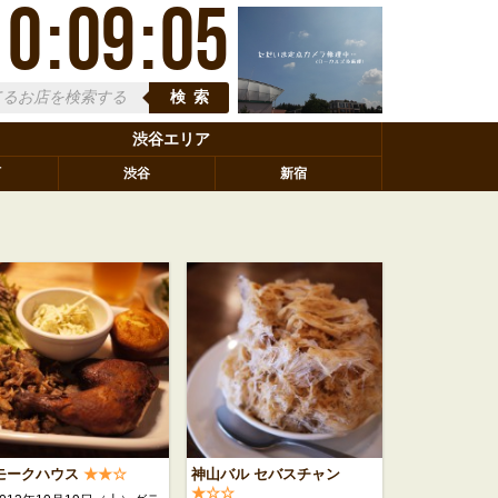
10
:
09
:
05
検索
渋谷エリア
町
渋谷
新宿
モークハウス
★★☆
神山バル セバスチャン
★☆☆