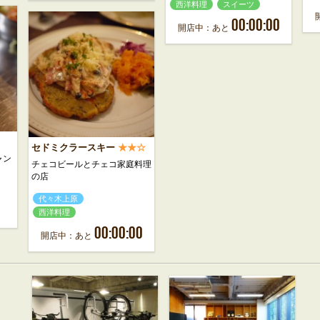
西洋料理
スイーツ
00:00:00
開店中：あと
セドミクラースキー
★★☆
ャン
チェコビールとチェコ家庭料理
の店
代々木上原
西洋料理
00:00:00
開店中：あと