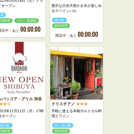
013年10月19日（土）グラ
ドオープン
贅沢な日光天然かき氷が楽しめ
るスペインバル
原宿
神山町
西洋料理
バー・居酒屋
西洋料理
00:00:00
開店中：あと
00:00:00
開店中：あと
ルバッコア・グリル 渋谷
★★☆
クリスチアノ
★★★
013年11月11日（月）17時
手軽に使える本格ポルトガル料
0分オープン
理とワイン
宇田川町
代々木八幡
西洋料理
西洋料理