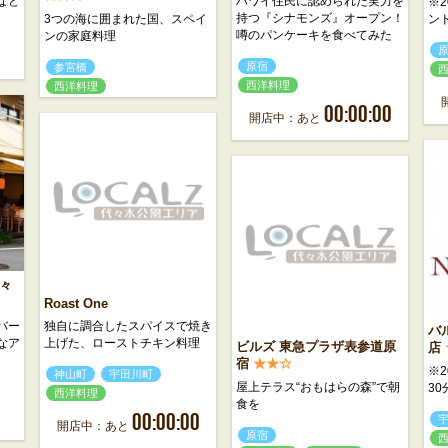
など
ハワイ住民に認められた実力を
※2
持つ『シナモンズ』オープン！
3つの海に囲まれた国、スペイ
ン
噂のパンケーキを食べてみた
ンの家庭料理
原宿
参宮橋
西洋料理
西洋料理
00:00:00
開店中：あと
々
Roast One
バー
独自に調合したスパイスで焼き
バ
なア
上げた、ローストチキン料理
ビルズ 東急プラザ表参道原
店
宿
★★☆
※2
神山町
宇田川町
屋上テラス“おもはらの森”で朝
3
西洋料理
食を
00:00:00
開店中：あと
原宿