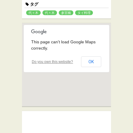
タグ
代々木
代々木
参宮橋
タイ料理
This page can't load Google Maps
correctly.
OK
Do you own this website?