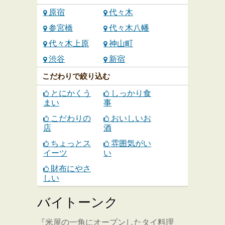
原宿
代々木
参宮橋
代々木八幡
代々木上原
神山町
渋谷
新宿
こだわりで絞り込む
とにかくう
しっかり食
まい
事
こだわりの
おいしいお
店
酒
ちょっとス
雰囲気がい
イーツ
い
財布にやさ
しい
バイトーンク
『米屋の一角にオープンしたタイ料理