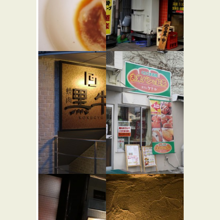
キノシタ
道楽 代々
★☆☆
木店
フレンチ
らーめん屋
黒牛
ケトル
★☆☆
★☆☆