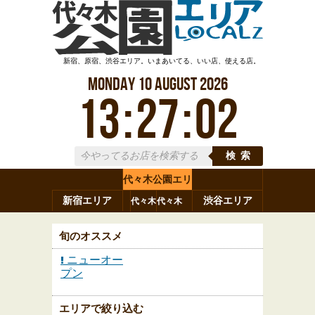
新宿、原宿、渋谷エリア。いまあいてる、いい店、使える店。
Monday
10
August
2026
13
:
27
:
02
検索
代々木公園エリ
新宿エリア
ア
渋谷エリア
代々木
代々木
原宿
代々木
参宮橋
八幡
上原
神山町
渋谷
新宿
旬のオススメ
ニューオー
プン
エリアで絞り込む