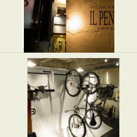
焼き肉
カフェ・喫茶店
パン屋
バー シャ
イル・ペ
ンクス
ンティー
★★☆
ト
バー・居酒屋
★★★
イタリアン