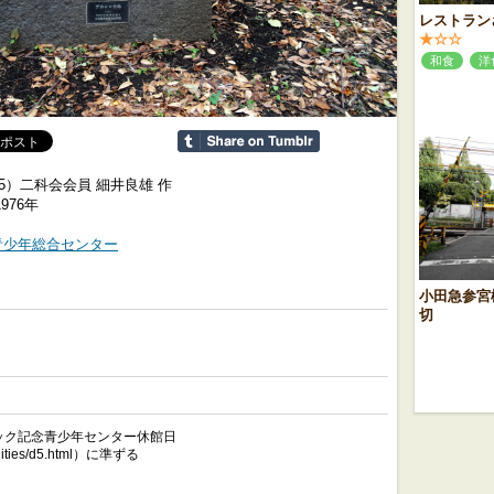
レストラン
★☆☆
和食
洋
5）二科会会員 細井良雄 作
976年
青少年総合センター
小田急参宮
切
ック記念青少年センター休館日
acilities/d5.html）に準ずる