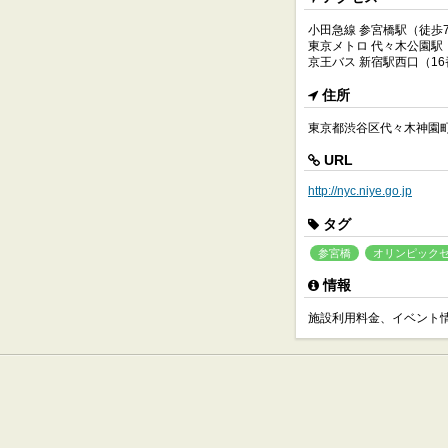
小田急線 参宮橋駅（徒歩
東京メトロ 代々木公園駅
京王バス 新宿駅西口（1
住所
東京都渋谷区代々木神園町
URL
http://nyc.niye.go.jp
タグ
参宮橋
オリンピック
情報
施設利用料金、イベント