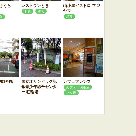
さくら
レストランとき
山小屋ビストロ フジ
ヤマ
和食
洋食
洋食
食
橋1号踏
国立オリンピック記
カフェフレンズ
念青少年総合センタ
カフェ・喫茶店
ー 駐輪場
パン屋