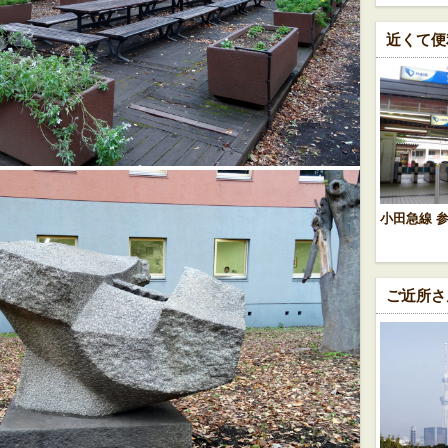
近くて便
小田急線 
ご近所さ