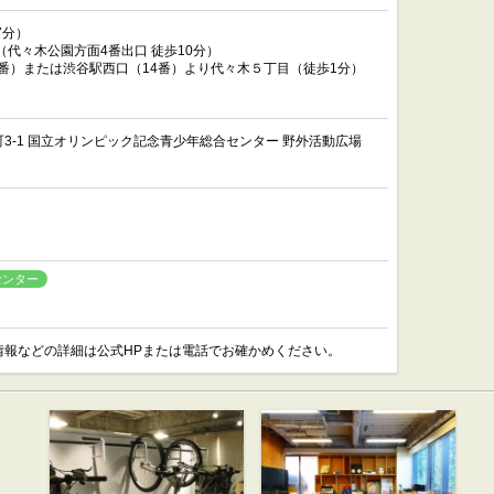
7分）
（代々木公園方面4番出口 徒歩10分）
6番）または渋谷駅西口（14番）より代々木５丁目（徒歩1分）
3-1 国立オリンピック記念青少年総合センター 野外活動広場
センター
情報などの詳細は公式HPまたは電話でお確かめください。