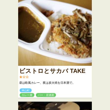
ビストロとサカバ TAKE
★☆☆
昼は欧風カレー、夜は炭火焼を日本酒で。
神山町
カレー屋
バー・居酒屋