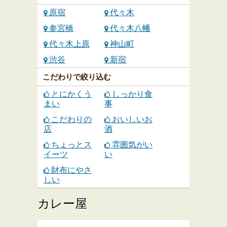
原宿
代々木
参宮橋
代々木八幡
代々木上原
神山町
渋谷
新宿
こだわりで絞り込む
とにかくう
しっかり食
まい
事
こだわりの
おいしいお
店
酒
ちょっとス
雰囲気がい
イーツ
い
財布にやさ
しい
カレー屋