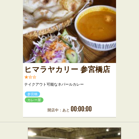
ヒマラヤカリー 参宮橋店
★☆☆
テイクアウト可能なネパールカレー
参宮橋
カレー屋
00:00:00
開店中：あと