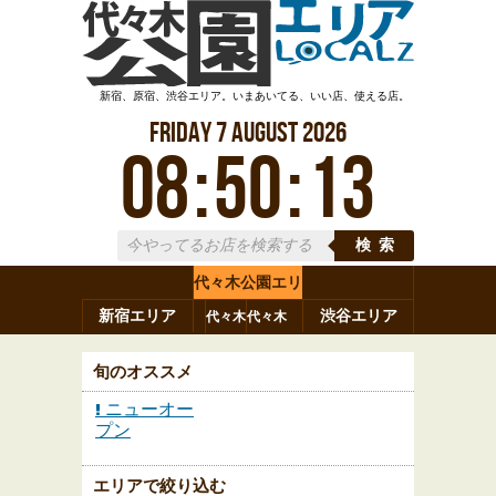
新宿、原宿、渋谷エリア。いまあいてる、いい店、使える店。
Friday
7
August
2026
08
:
50
:
14
検索
代々木公園エリ
新宿エリア
ア
渋谷エリア
代々木
代々木
原宿
代々木
参宮橋
八幡
上原
神山町
渋谷
新宿
旬のオススメ
ニューオー
プン
エリアで絞り込む