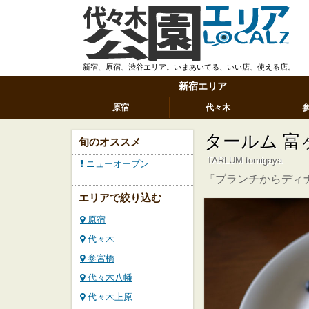
新宿、原宿、渋谷エリア。いまあいてる、いい店、使える店。
新宿エリア
原宿
代々木
タールム 富
旬のオススメ
TARLUM tomigaya
ニューオープン
『ブランチからディ
エリアで絞り込む
原宿
代々木
参宮橋
代々木八幡
代々木上原