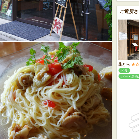
ご近所さ
花とら
★
和食
バー・居酒