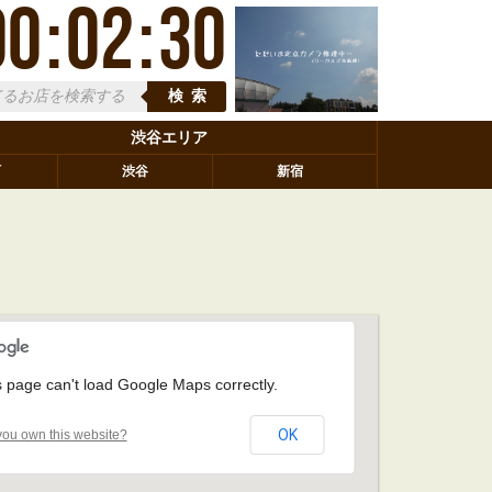
00
:
02
:
31
検索
渋谷エリア
町
渋谷
新宿
s page can't load Google Maps correctly.
OK
ou own this website?