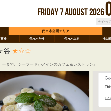
Friday
7
August
2026
代々木公園エリア
参宮橋
代々木八幡
代々木上原
神山
ヶ谷
★☆☆
ナーまで、シーフードがメインのカフェ＆レストラン』
Thi
Do y