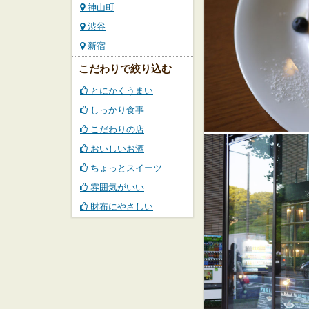
神山町
渋谷
新宿
こだわりで絞り込む
とにかくうまい
しっかり食事
こだわりの店
おいしいお酒
ちょっとスイーツ
雰囲気がいい
財布にやさしい