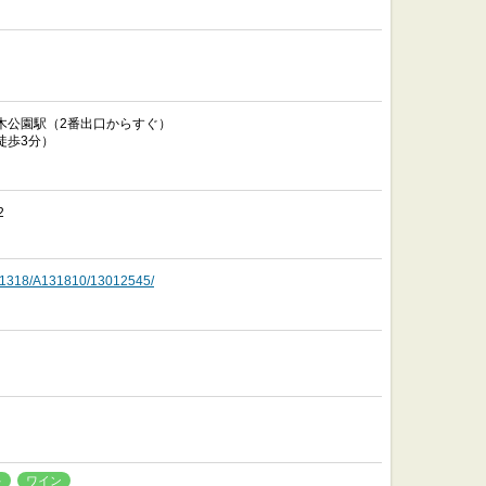
木公園駅（2番出口からすぐ）
徒歩3分）
2
o/A1318/A131810/13012545/
キ
ワイン