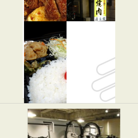
瑞兆
清香園 渋
★★★
谷店
和食
焼き肉
千葉屋
Lil' Rire
弁当・惣菜
カフェ・喫茶店