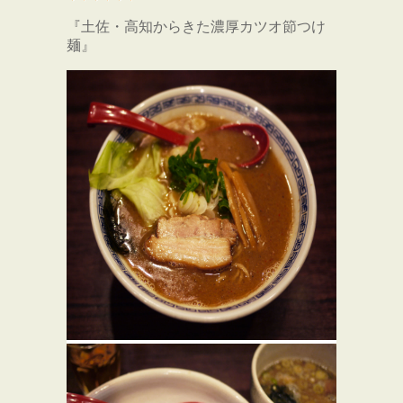
『土佐・高知からきた濃厚カツオ節つけ
麺』