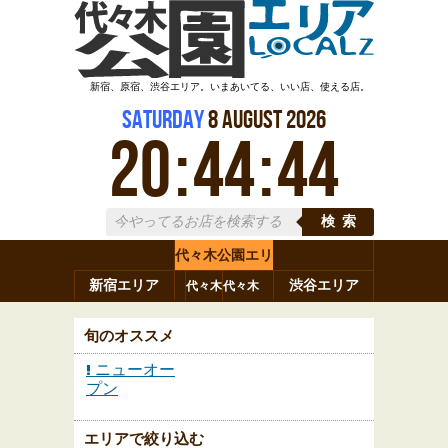
新宿、原宿、渋谷エリア。いまあいてる、いい店、使える店。
Saturday
8
August
2026
20
:
44
:
44
検索
代々木公園エリ
新宿エリア
ア
渋谷エリア
代々木
代々木
原宿
代々木
参宮橋
八幡
上原
神山町
渋谷
新宿
旬のオススメ
ニューオー
プン
エリアで絞り込む