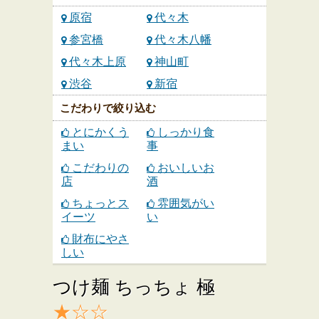
原宿
代々木
参宮橋
代々木八幡
代々木上原
神山町
渋谷
新宿
こだわりで絞り込む
とにかくう
しっかり食
まい
事
こだわりの
おいしいお
店
酒
ちょっとス
雰囲気がい
イーツ
い
財布にやさ
しい
つけ麺 ちっちょ 極
★☆☆