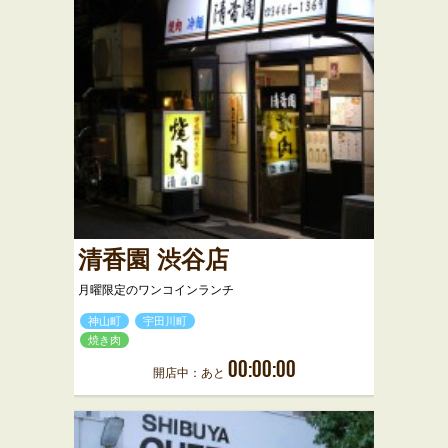
清香園 渋谷店
月曜限定のワンコインランチ
神山町
宇田川町
焼き肉
00:00:00
開店中：あと