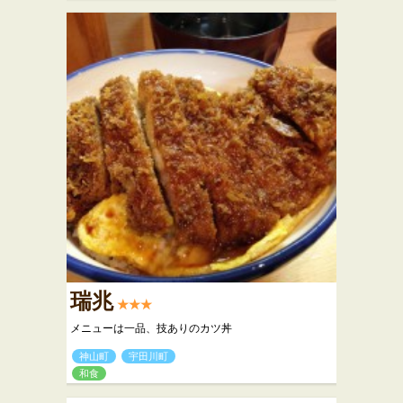
瑞兆
★★★
メニューは一品、技ありのカツ丼
神山町
宇田川町
和食