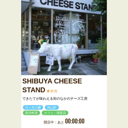
SHIBUYA CHEESE
STAND
★☆☆
できたてが味わえる街のなかのチーズ工房
代々木八幡
神山町
西洋料理
カフェ・喫茶店
00:00:00
開店中：あと