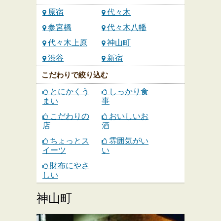
原宿
代々木
参宮橋
代々木八幡
代々木上原
神山町
渋谷
新宿
こだわりで絞り込む
とにかくう
しっかり食
まい
事
こだわりの
おいしいお
店
酒
ちょっとス
雰囲気がい
イーツ
い
財布にやさ
しい
神山町