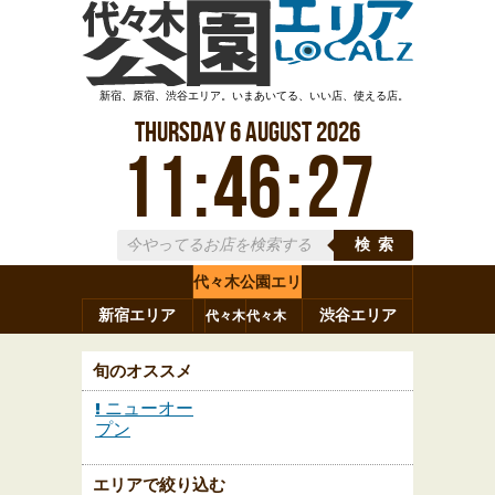
新宿、原宿、渋谷エリア。いまあいてる、いい店、使える店。
Thursday
6
August
2026
11
:
46
:
30
検索
代々木公園エリ
新宿エリア
ア
渋谷エリア
代々木
代々木
原宿
代々木
参宮橋
八幡
上原
神山町
渋谷
新宿
旬のオススメ
ニューオー
プン
エリアで絞り込む