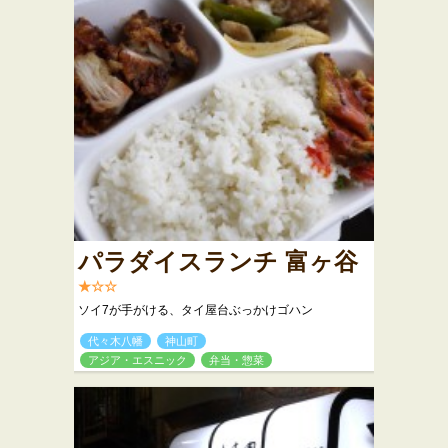
パラダイスランチ 富ヶ谷
★☆☆
ソイ7が手がける、タイ屋台ぶっかけゴハン
代々木八幡
神山町
アジア・エスニック
弁当・惣菜