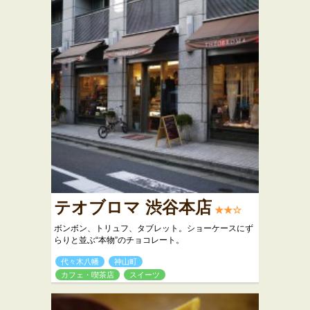
テオブロマ 渋谷本店
★★☆
ボンボン、トリュフ、タブレット。ショーケースにず
らりと並ぶ“本物”のチョコレート。
代々木八幡
神山町
カフェ・喫茶店
スイーツ