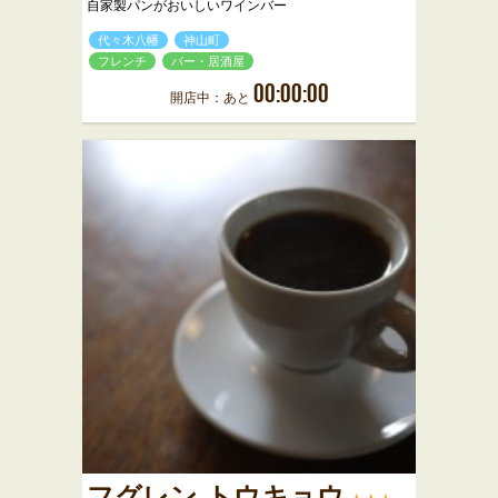
自家製パンがおいしいワインバー
代々木八幡
神山町
フレンチ
バー・居酒屋
00:00:00
開店中：あと
フグレン トウキョウ