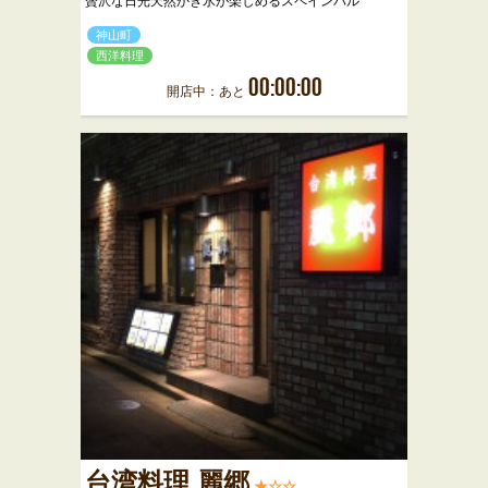
贅沢な日光天然かき氷が楽しめるスペインバル
神山町
西洋料理
00:00:00
開店中：あと
台湾料理 麗郷
★☆☆