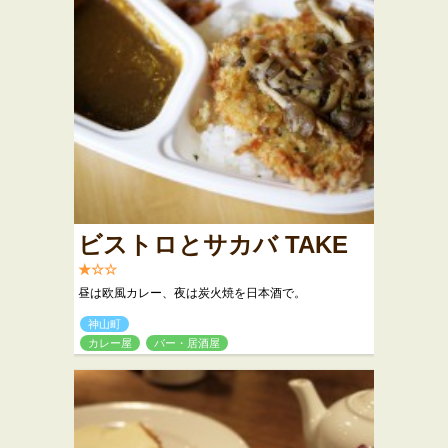
ビストロとサカバ TAKE
★☆☆
昼は欧風カレー、夜は炭火焼を日本酒で。
神山町
カレー屋
バー・居酒屋