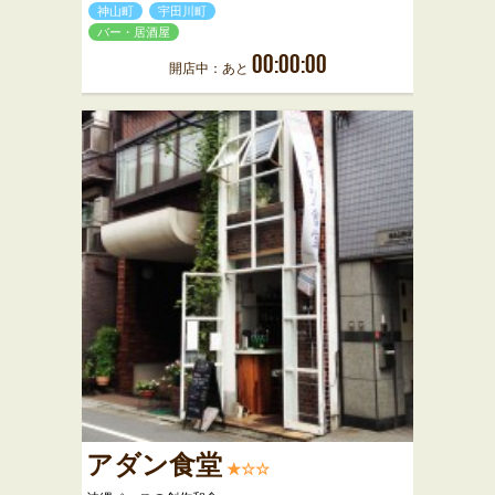
神山町
宇田川町
バー・居酒屋
00:00:00
開店中：あと
アダン食堂
★☆☆