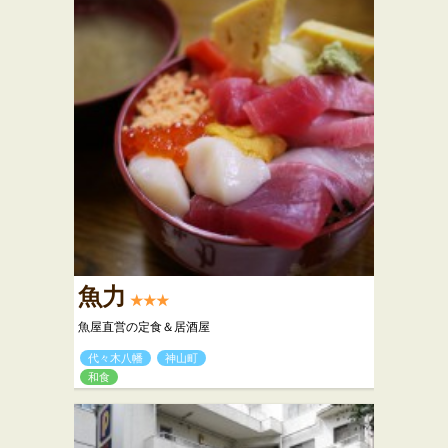
魚力
★★★
魚屋直営の定食＆居酒屋
代々木八幡
神山町
和食