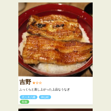
吉野
★☆☆
ふっくらと蒸し上がった上品なうなぎ
代々木八幡
神山町
和食