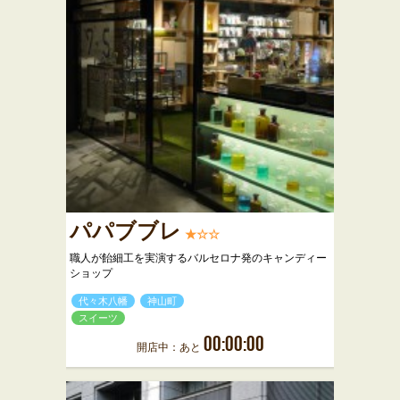
パパブブレ
★☆☆
職人が飴細工を実演するバルセロナ発のキャンディー
ショップ
代々木八幡
神山町
スイーツ
00:00:00
開店中：あと