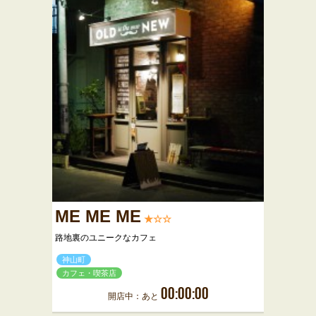
ME ME ME
★☆☆
路地裏のユニークなカフェ
神山町
カフェ・喫茶店
00:00:00
開店中：あと