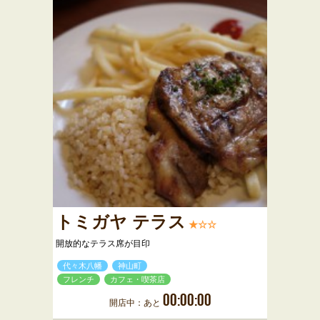
トミガヤ テラス
★☆☆
開放的なテラス席が目印
代々木八幡
神山町
フレンチ
カフェ・喫茶店
00:00:00
開店中：あと