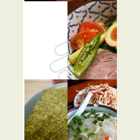
代々木カリ
高瀬
★☆☆
ー
和食
★☆☆
カレー屋
バー・居酒屋
パラボラ
麺恋処 い
★☆☆
そじ
★★☆
カフェ・喫茶店
らーめん屋
バー・居酒屋