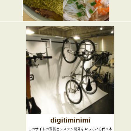
らすた
カンボジ
★☆☆
ア料理 ア
らーめん屋
ンコール
ワット
★☆☆
アジア・エスニッ
ク
digitiminimi
このサイトの運営とシステム開発をやっている代々木