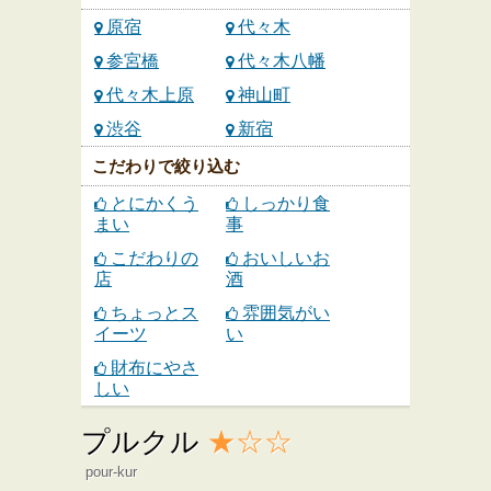
原宿
代々木
参宮橋
代々木八幡
代々木上原
神山町
渋谷
新宿
こだわりで絞り込む
とにかくう
しっかり食
まい
事
こだわりの
おいしいお
店
酒
ちょっとス
雰囲気がい
イーツ
い
財布にやさ
しい
プルクル
★☆☆
pour-kur