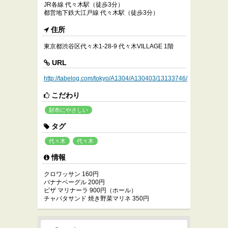
JR各線 代々木駅（徒歩3分）
都営地下鉄大江戸線 代々木駅（徒歩3分）
住所
東京都渋谷区代々木1-28-9 代々木VILLAGE 1階
URL
http://tabelog.com/tokyo/A1304/A130403/13133746/
こだわり
財布にやさしい
タグ
代々木
代々木
情報
クロワッサン 160円
バナナベーグル 200円
ピザ マリナーラ 900円（ホール）
チャバタサンド 焼き野菜マリネ 350円