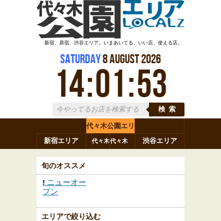
新宿、原宿、渋谷エリア。いまあいてる、いい店、使える店。
Saturday
8
August
2026
14
:
01
:
54
検索
代々木公園エリ
新宿エリア
ア
渋谷エリア
代々木
代々木
原宿
代々木
参宮橋
八幡
上原
神山町
渋谷
新宿
旬のオススメ
ニューオー
プン
エリアで絞り込む