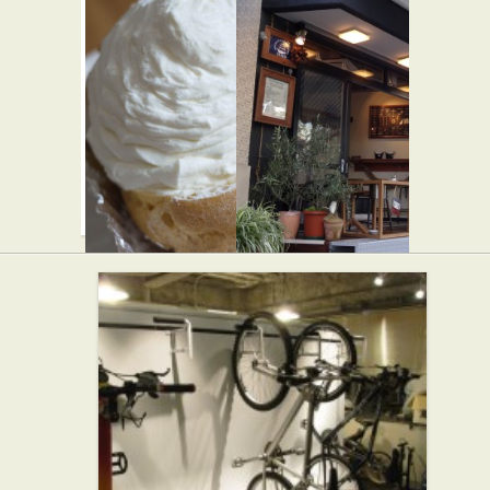
シャント
ウエスト
レル
パークカ
★★★
フェ 代々
フレンチ
木上原
★★☆
西洋料理
カフェ・喫茶店
森の朝
Fresh
★☆☆
Seafood
スイーツ
Bistro
SARU
★★☆
フレンチ