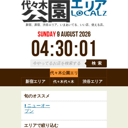
新宿、原宿、渋谷エリア。いまあいてる、いい店、使える店。
Sunday
9
August
2026
04
:
30
:
02
検索
代々木公園エリ
新宿エリア
ア
渋谷エリア
代々木
代々木
原宿
代々木
参宮橋
八幡
上原
神山町
渋谷
新宿
旬のオススメ
ニューオー
プン
エリアで絞り込む