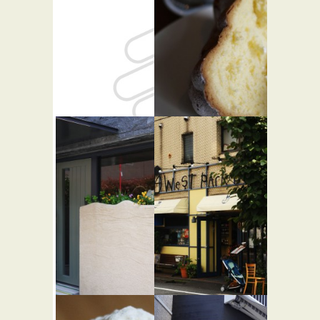
JOEGE’S
ル カフェ
KITCHEN
デュ ボン
★☆☆
ボン
★★☆
洋食
カフェ・喫茶店
バー・居酒屋
スイーツ