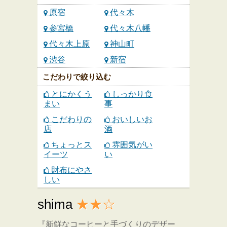
原宿
代々木
参宮橋
代々木八幡
代々木上原
神山町
渋谷
新宿
こだわりで絞り込む
とにかくう
しっかり食
まい
事
こだわりの
おいしいお
店
酒
ちょっとス
雰囲気がい
イーツ
い
財布にやさ
しい
shima
★★☆
『新鮮なコーヒーと手づくりのデザー